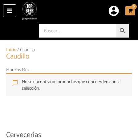
Ir
al
contenido
Inicio
/ Caudillo
Caudillo
Morelos Mex.
No se encontraron productos que concuerden con la
selección.
Cervecerías