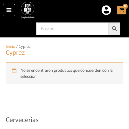
Ir
al
contenido
Inicio
/ Cyprez
Cyprez
No se encontraron productos que concuerden con la
selección.
Cervecerías