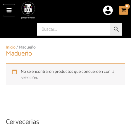
Ir
al
contenido
Inicio
/ Madueño
Madueño
No se encontraron productos que concuerden con la
selección.
Cervecerías