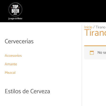
Ir
al
contenido
Inicio
/ Tirano
Tiran
Cervecerías
No se
Accesorios
Amante
Mezcal
Estilos de Cerveza