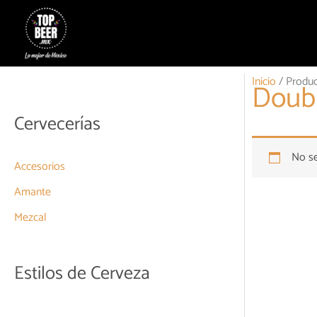
Ir
al
contenido
Inicio
/ Produc
Doub
Cervecerías
No se
Accesorios
Amante
Mezcal
Estilos de Cerveza