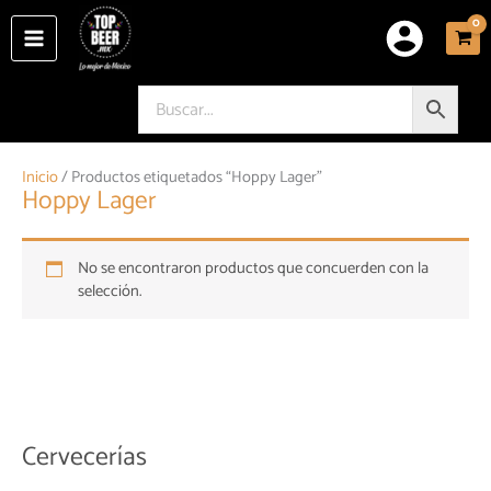
Ir
al
contenido
Inicio
/ Productos etiquetados “Hoppy Lager”
Hoppy Lager
No se encontraron productos que concuerden con la
selección.
Cervecerías