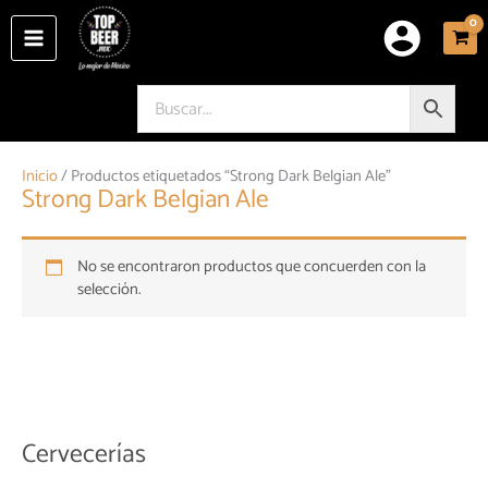
Ir
al
contenido
Inicio
/ Productos etiquetados “Strong Dark Belgian Ale”
Strong Dark Belgian Ale
No se encontraron productos que concuerden con la
selección.
Cervecerías