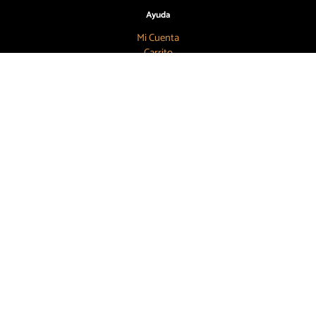
Ayuda
Mi Cuenta
Carrito
Términos y Condiciones
Cambios y Devoluciones
Aviso de Privacidad
Búscanos
55 7886 6804
contacto@topbeer.mx
CDMX
COPYRIGHT © 2026
WEB DESIGN BY BLITZ