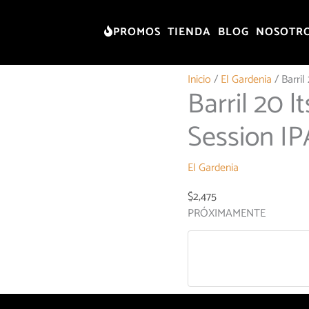
PROMOS
TIENDA
BLOG
NOSOTR
Inicio
/
El Gardenia
/ Barri
Barril 20 
Session IP
El Gardenia
$
2,475
PRÓXIMAMENTE