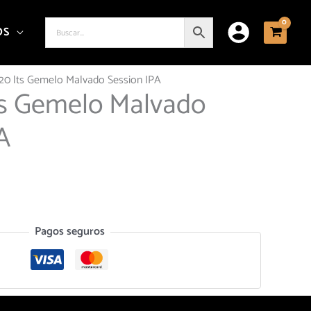
OS
l 20 lts Gemelo Malvado Session IPA
lts Gemelo Malvado
A
Pagos seguros