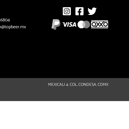
 6804
o@topbeer.mx
MEXICALI 4. COL. CONDESA. CDMX