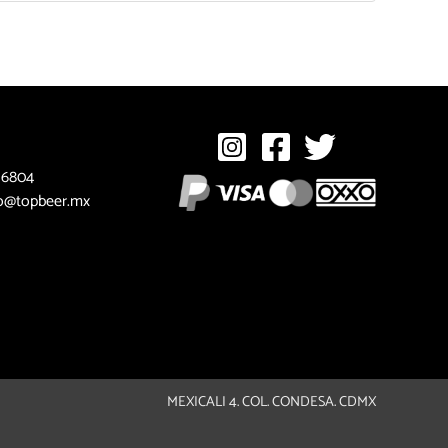
 6804
o@topbeer.mx
MEXICALI 4. COL. CONDESA. CDMX