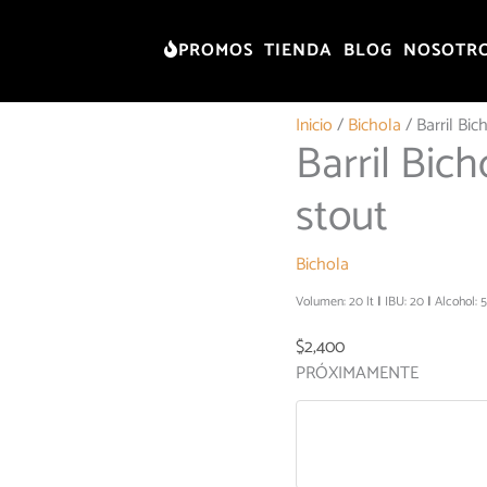
PROMOS
TIENDA
BLOG
NOSOTR
Inicio
/
Bichola
/ Barril Bi
Barril Bic
stout
Bichola
Volumen: 20 lt
IBU: 20
Alcohol: 
$
2,400
PRÓXIMAMENTE