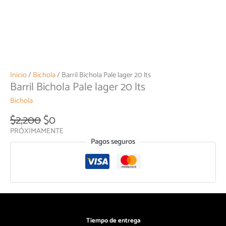
Inicio
/
Bichola
/ Barril Bichola Pale lager 20 lts
Barril Bichola Pale lager 20 lts
Bichola
$
2,200
$
0
PRÓXIMAMENTE
Pagos seguros
Tiempo de entrega