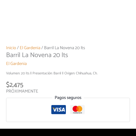
Inicio
/
El Gardenia
/ Barril La Novena 20 lts
Barril La Novena 20 lts
El Gardenia
Volumen: 20 lts
Presentación: Barril
Origen: Chihuahua, Ch.
$
2,475
PRÓXIMAMENTE
Pagos seguros