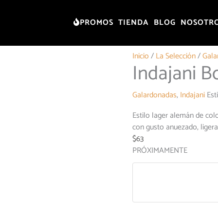
PROMOS
TIENDA
BLOG
NOSOTR
Inicio
/
La Selección
/
Gala
Indajani B
Galardonadas
,
Indajani
Est
Estilo lager alemán de co
con gusto anuezado, liger
$
63
PRÓXIMAMENTE