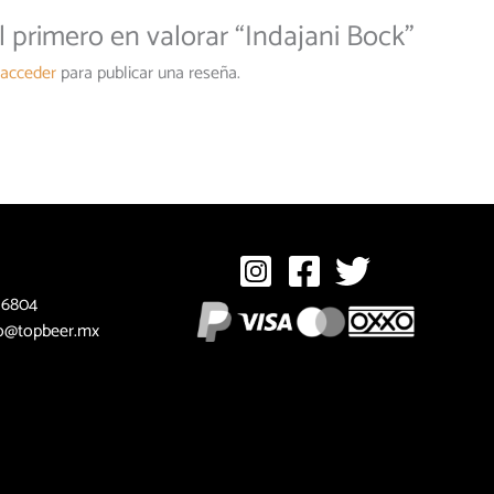
l primero en valorar “Indajani Bock”
acceder
para publicar una reseña.
 6804
o@topbeer.mx