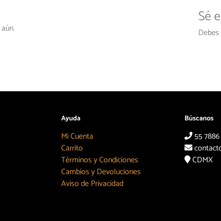
Sé e
 aún.
Debes
Ayuda
Búscanos
Mi Cuenta
55 7886
Carrito
contact
Términos y Condiciones
CDMX
Cambios y Devoluciones
Aviso de Privacidad