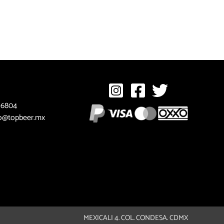
 6804
o@topbeer.mx
MEXICALI 4. COL. CONDESA. CDMX