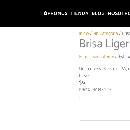
PROMOS
TIENDA
BLOG
NOSOTR
Inicio
/
Sin Categoría
/ Bris
Brisa Lige
Fauna
,
Sin Categoría
Estilo
Una cerveza Session IPA, cl
break
$
81
PRÓXIMAMENTE