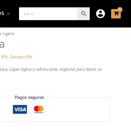
OS
a Ligera
ra
:
IPA
,
Session IPA
ara, súper ligera y refrescante, especial para darte un
Pagos seguros