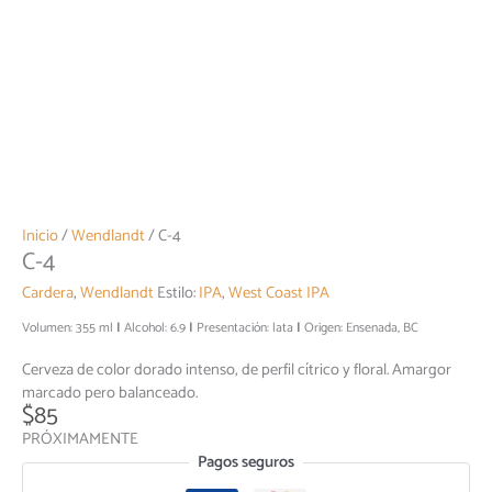
Inicio
/
Wendlandt
/ C-4
C-4
Cardera
,
Wendlandt
Estilo:
IPA
,
West Coast IPA
Volumen: 355 ml
Alcohol: 6.9
Presentación: lata
Origen: Ensenada, BC
Cerveza de color dorado intenso, de perfil cítrico y floral. Amargor
marcado pero balanceado.
$
85
PRÓXIMAMENTE
Pagos seguros