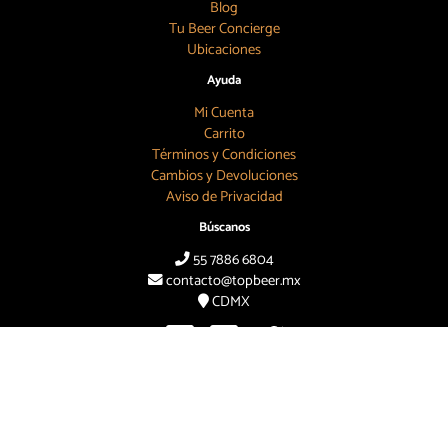
Blog
Tu Beer Concierge
Ubicaciones
Ayuda
Mi Cuenta
Carrito
Términos y Condiciones
Cambios y Devoluciones
Aviso de Privacidad
Búscanos
55 7886 6804
contacto@topbeer.mx
CDMX