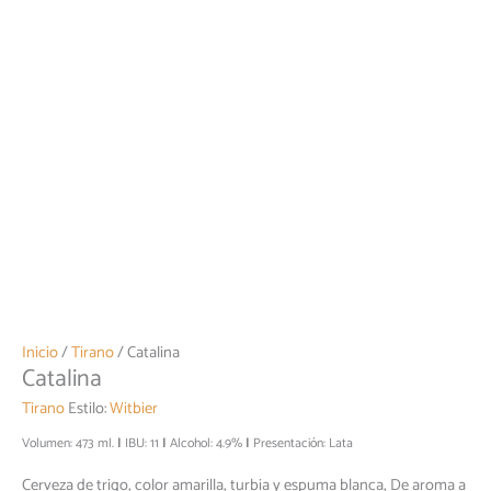
Inicio
/
Tirano
/ Catalina
Catalina
Tirano
Estilo:
Witbier
Volumen: 473 ml.
IBU: 11
Alcohol: 4.9%
Presentación: Lata
Cerveza de trigo, color amarilla, turbia y espuma blanca, De aroma a