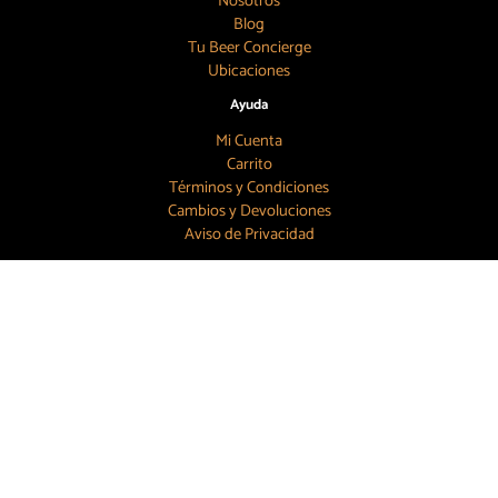
Nosotros
Blog
Tu Beer Concierge
Ubicaciones
Ayuda
Mi Cuenta
Carrito
Términos y Condiciones
Cambios y Devoluciones
Aviso de Privacidad
Búscanos
55 7886 6804
contacto@topbeer.mx
CDMX