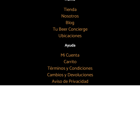
Tienda
Nosotros
Blog
Tu Beer Concierge
Ubicaciones
Ayuda
Mi Cuenta
Carrito
Términos y Condiciones
Cambios y Devoluciones
Aviso de Privacidad
Búscanos
55 7886 6804
contacto@topbeer.mx
CDMX