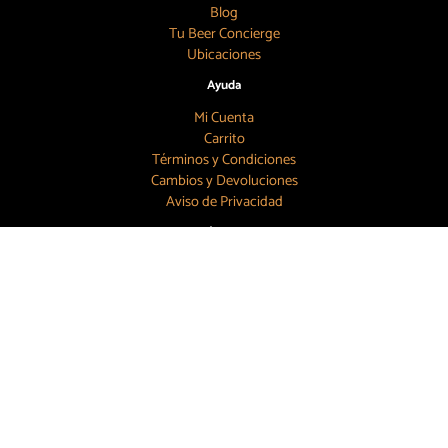
Blog
Tu Beer Concierge
Ubicaciones
Ayuda
Mi Cuenta
Carrito
Términos y Condiciones
Cambios y Devoluciones
Aviso de Privacidad
Búscanos
55 7886 6804
contacto@topbeer.mx
CDMX