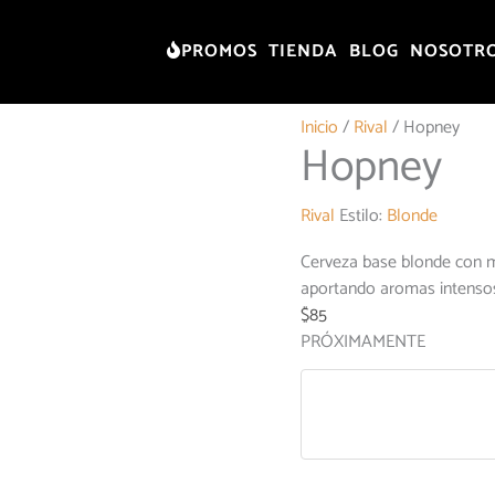
PROMOS
TIENDA
BLOG
NOSOTR
Inicio
/
Rival
/ Hopney
Hopney
Rival
Estilo:
Blonde
Cerveza base blonde con mi
aportando aromas intensos 
$
85
PRÓXIMAMENTE