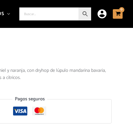
OS
el y naranja, con dryhop de lúpulo mandarina bavaria,
a cítricos.
Pagos seguros