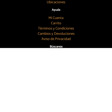
Ubicaciones
Ayuda
Mi Cuenta
Carrito
Términos y Condiciones
Cambios y Devoluciones
Aviso de Privacidad
Búscanos
55 7886 6804
contacto@topbeer.mx
CDMX