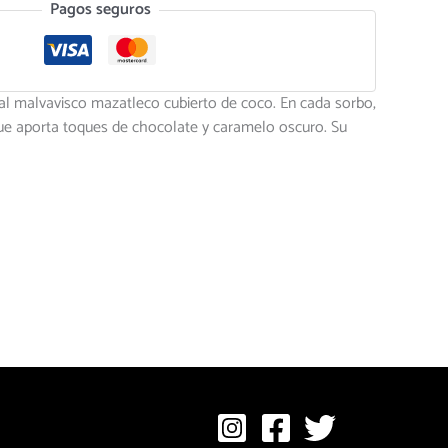
Pagos seguros
onal malvavisco mazatleco cubierto de coco. En cada sorbo,
 que aporta toques de chocolate y caramelo oscuro. Su