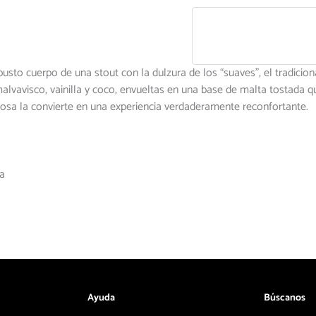
obusto cuerpo de una stout con la dulzura de los “suaves”, el tradici
malvavisco, vainilla y coco, envueltas en una base de malta tostada
osa la convierte en una experiencia verdaderamente reconfortante.
a
Ayuda
Búscanos