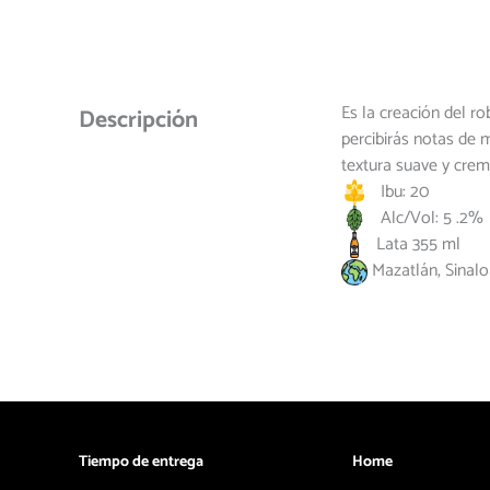
Es la creación del r
Descripción
percibirás notas de 
textura suave y crem
Ibu: 20
Alc/Vol: 5 .2%
Lata 355 ml
Mazatlán, Sinalo
Tiempo de entrega
Home