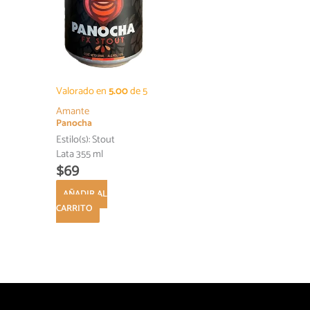
Valorado en
5.00
de 5
Amante
Panocha
Estilo(s):
Stout
Lata 355 ml
$
69
AÑADIR AL
CARRITO