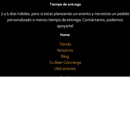
Tiempo de entrega
2 a 5 días hábiles, pero si estas planeando un evento y necesitas un pedido
personalizado o menos tiempo de entrega, Contáctanos, podemos
apoyarte!
Home
Tienda
Nosotros
Blog
Tu Beer Concierge
Ubicaciones
Ayuda
Mi Cuenta
Carrito
Términos y Condiciones
Cambios y Devoluciones
Aviso de Privacidad
Búscanos
55 7886 6804