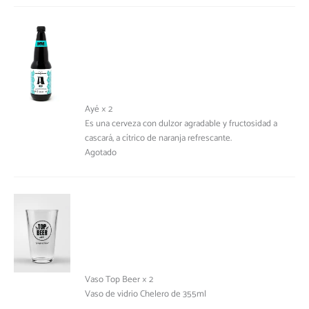
Ayé × 2
Es una cerveza con dulzor agradable y fructosidad a
cascará, a cítrico de naranja refrescante.
Agotado
Vaso Top Beer × 2
Vaso de vidrio Chelero de 355ml