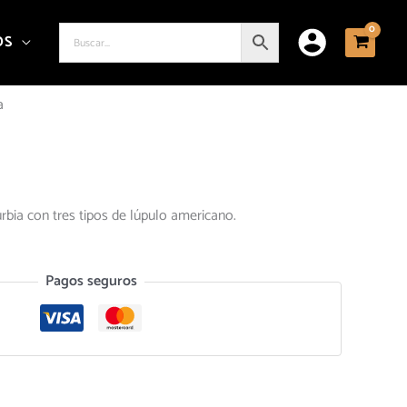
OS
a
bia con tres tipos de lúpulo americano.
Pagos seguros