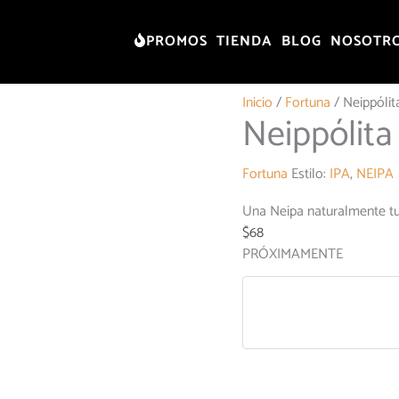
PROMOS
TIENDA
BLOG
NOSOTR
Inicio
/
Fortuna
/ Neippólit
Neippólita
Fortuna
Estilo:
IPA
,
NEIPA
Una Neipa naturalmente tur
$
68
PRÓXIMAMENTE