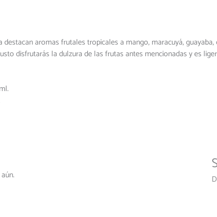
a destacan aromas frutales tropicales a mango, maracuyá, guayaba, d
usto disfrutarás la dulzura de las frutas antes mencionadas y es lig
ml.
.
S
 aún.
D