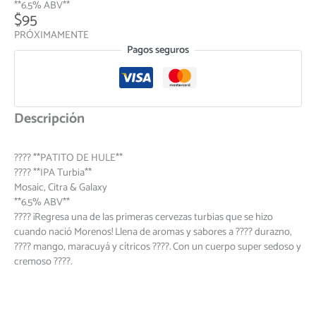
**6.5% ABV**
$
95
PRÓXIMAMENTE
Pagos seguros
Descripción
???? **PATITO DE HULE**
???? **IPA Turbia**
Mosaic, Citra & Galaxy
**6.5% ABV**
???? ¡Regresa una de las primeras cervezas turbias que se hizo
cuando nació Morenos! Llena de aromas y sabores a ???? durazno,
???? mango, maracuyá y cítricos ????. Con un cuerpo super sedoso y
cremoso ????.