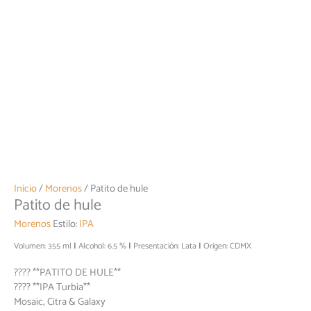
Inicio
/
Morenos
/ Patito de hule
Patito de hule
Morenos
Estilo:
IPA
Volumen: 355 ml
Alcohol: 6.5 %
Presentación: Lata
Origen: CDMX
???? **PATITO DE HULE**
???? **IPA Turbia**
Mosaic, Citra & Galaxy