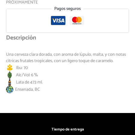
PRÓXIMAMENTE
Pagos seguros
Descripción
Una cerveza clara dorada, con aroma de lúpulo, malta, y con notas
citricas frutales tropicales, con un ligero toque de caramelo.
Ibu: 70
Alc/Vol: 6 %
Lata de 473 ml.
Ensenada, BC
Tiempo de entrega