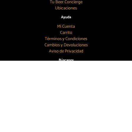
Tu Beer Concierge
Ubicaciones
Ayuda
Mi Cuenta
Carrito
Términos y Condiciones
Cambios y Devoluciones
Aviso de Privacidad
Búscanos
55 7886 6804
contacto@topbeer.mx
CDMX