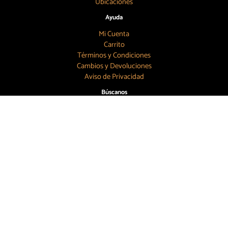
Ubicaciones
Ayuda
Mi Cuenta
Carrito
Términos y Condiciones
Cambios y Devoluciones
Aviso de Privacidad
Búscanos
55 7886 6804
contacto@topbeer.mx
CDMX