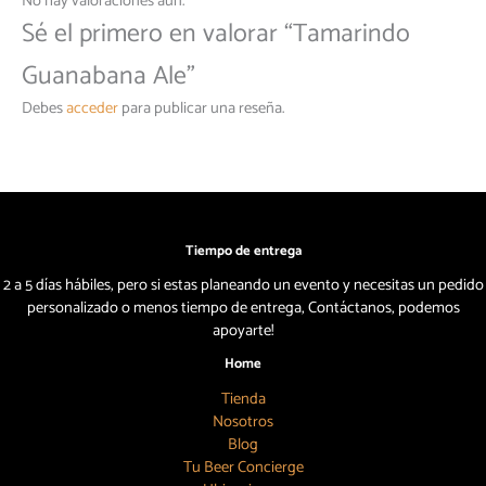
No hay valoraciones aún.
Sé el primero en valorar “Tamarindo
Guanabana Ale”
Debes
acceder
para publicar una reseña.
Tiempo de entrega
2 a 5 días hábiles, pero si estas planeando un evento y necesitas un pedido
personalizado o menos tiempo de entrega, Contáctanos, podemos
apoyarte!
Home
Tienda
Nosotros
Blog
Tu Beer Concierge