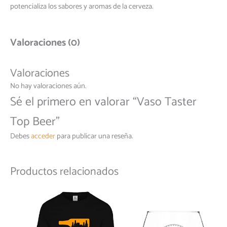
potencializa los sabores y aromas de la cerveza.
Valoraciones (0)
Valoraciones
No hay valoraciones aún.
Sé el primero en valorar “Vaso Taster
Top Beer”
Debes
acceder
para publicar una reseña.
Productos relacionados
Este
producto
tiene
múltiples
variantes.