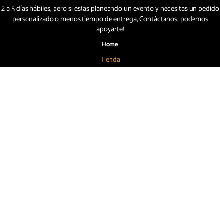
2 a 5 días hábiles, pero si estas planeando un evento y necesitas un pedido
personalizado o menos tiempo de entrega, Contáctanos, podemos
apoyarte!
Home
Tienda
Nosotros
Blog
Tu Beer Concierge
Ubicaciones
Ayuda
Mi Cuenta
Carrito
Términos y Condiciones
Cambios y Devoluciones
Aviso de Privacidad
Búscanos
55 7886 6804
contacto@topbeer.mx