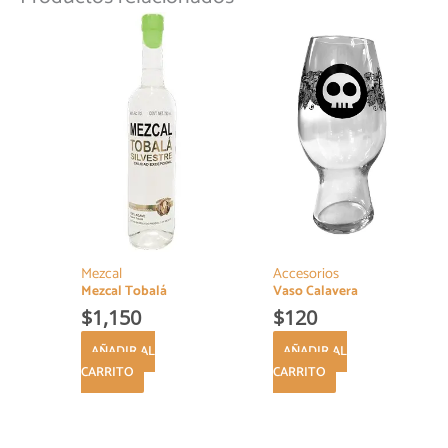
Mezcal
Accesorios
Mezcal Tobalá
Vaso Calavera
$
1,150
$
120
AÑADIR AL
AÑADIR AL
CARRITO
CARRITO
Este