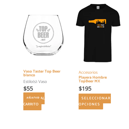
producto
tiene
múltiples
variantes.
Las
opciones
se
pueden
elegir
en
la
Vaso Taster Top Beer
página
Accesorios
blanco
Playera Hombre
de
TopBeer MX
Estilo(s):
Vaso
producto
$
55
$
195
AÑADIR AL
SELECCIONAR
CARRITO
OPCIONES