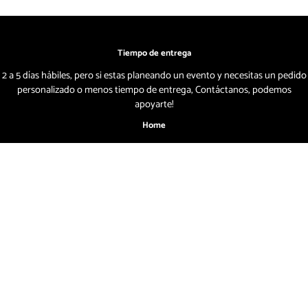
Tiempo de entrega
2 a 5 días hábiles, pero si estas planeando un evento y necesitas un pedido
personalizado o menos tiempo de entrega, Contáctanos, podemos
apoyarte!
Home
Tienda
Nosotros
Blog
Tu Beer Concierge
Ubicaciones
Ayuda
Mi Cuenta
Carrito
Términos y Condiciones
Cambios y Devoluciones
Aviso de Privacidad