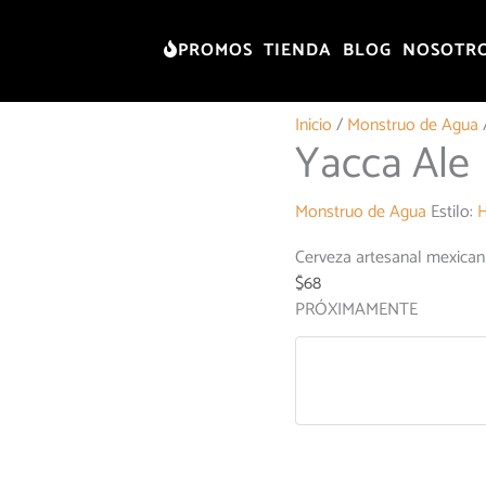
PROMOS
TIENDA
BLOG
NOSOTR
Inicio
/
Monstruo de Agua
Yacca Ale
Monstruo de Agua
Estilo:
H
Cerveza artesanal mexicana
$
68
PRÓXIMAMENTE