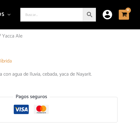
OS
/ Yacca Ale
íbrida
 con agua de lluvia, cebada, yaca de Nayarit.
Pagos seguros