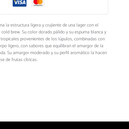
la estructura ligera y crujiente de una lager con el
 cold brew.
Su color dorado pálido y su espuma blanca y
 y tropicales provenientes de los lúpulos, combinadas con
rpo ligero, con sabores que equilibran el amargor de la
ada.
Su amargor moderado y su perfil aromático la hacen
e de frutas cítricas.