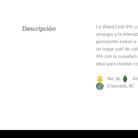
La Weird Cold IPA co
Descripción
amargor y la intens
persistente invitan a
un toque sutil de ca
IPA con la suavidad 
ideal para maridar c
Ibu: 36
Alc
Ensenada, BC