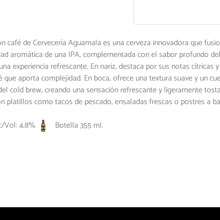
n café de Cervecería Aguamala es una cerveza innovadora que fusiona 
idad aromática de una IPA, complementada con el sabor profundo del
 una experiencia refrescante.
En nariz, destaca por sus notas cítricas
fé que aporta complejidad.
En boca, ofrece una textura suave y un cue
del cold brew, creando una sensación refrescante y ligeramente tost
on platillos como tacos de pescado, ensaladas frescas o postres a bas
/Vol: 4.8%
Botella 355 ml.