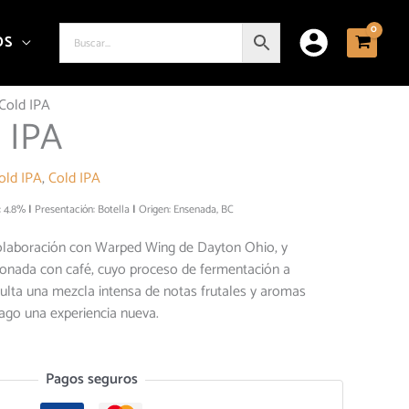
OS
Cold IPA
 IPA
old IPA
,
Cold IPA
: 4.8%
Presentación: Botella
Origen: Ensenada, BC
colaboración con Warped Wing de Dayton Ohio, y
ionada con café, cuyo proceso de fermentación a
ulta una mezcla intensa de notas frutales y aromas
ago una experiencia nueva.
Pagos seguros