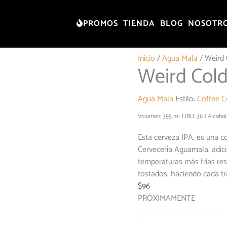
PROMOS
TIENDA
BLOG
NOSOTR
Inicio
/
Agua Mala
/ Weird 
Weird Cold
Agua Mala
Estilo:
Coffee C
Volumen: 355 ml
IBU: 36
Alcohol
Esta cerveza IPA, es una 
Cervecería Aguamala, adic
temperaturas más frías res
tostados, haciendo cada tr
$
96
PRÓXIMAMENTE