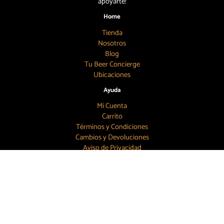
apoyarte!
Home
Tienda
Nosotros
Blog
Tu Beer Concierge
Ubicaciones
Ayuda
Mi Cuenta
Carrito
Términos y Condiciones
Cambios y Devoluciones
Aviso de Privacidad
Búscanos
55 7886 6804
contacto@topbeer.mx
CDMX