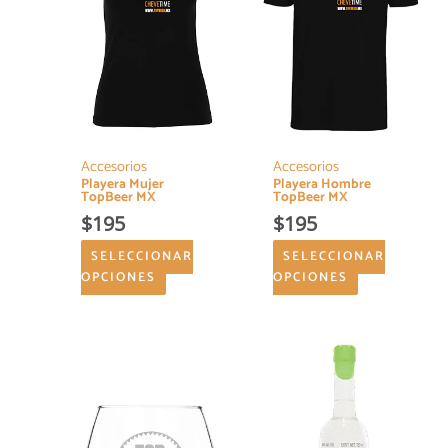
Las
Las
opciones
opciones
se
se
pueden
pueden
elegir
elegir
en
en
la
la
página
página
Accesorios
Accesorios
Playera Mujer
Playera Hombre
de
de
TopBeer MX
TopBeer MX
producto
producto
$
195
$
195
SELECCIONAR
SELECCIONAR
OPCIONES
OPCIONES