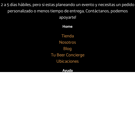
2 a 5 días hábiles, pero si estas planeando un evento y necesitas un pedido
personalizado o menos tiempo de entrega, Contáctanos, podemos
apoyarte!
Home
Tienda
Nosotros
Blog
Tu Beer Concierge
Ubicaciones
Ayuda
Mi Cuenta
Carrito
Términos y Condiciones
Cambios y Devoluciones
Aviso de Privacidad
Búscanos
55 7886 6804
contacto@topbeer.mx