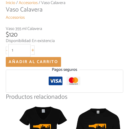
Inicio
/
Accesorios
/ Vaso Calavera
Vaso Calavera
Accesorios
Vaso 355 ml Calavera
$
120
Disponibilidad:
En existencia
+
-
AÑADIR AL CARRITO
Pagos seguros
Productos relacionados
Este
Este
producto
producto
tiene
tiene
múltiples
múltiples
variantes.
variantes.