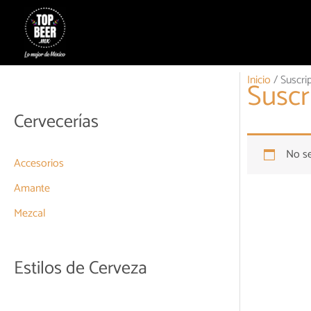
Ir
al
contenido
Inicio
/ Suscri
Suscr
Cervecerías
No se
Accesorios
Amante
Mezcal
Estilos de Cerveza