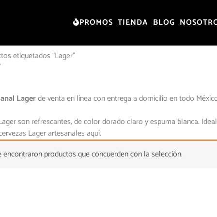
PROMOS
TIENDA
BLOG
NOSOTR
tos etiquetados “Lager”
r
sanal Lager
de venta en línea con entrega a domicilio en todo Méxic
Lager son refrescantes, de color dorado claro y espuma blanca. Ideal
cervezas Lager artesanales aquí.
 encontraron productos que concuerden con la selección.