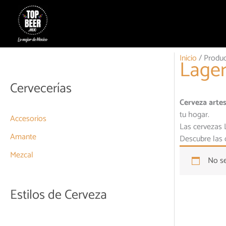
Ir
al
contenido
Inicio
/ Produc
Lage
Cervecerías
Cerveza arte
tu hogar.
Accesorios
Las cervezas 
Amante
Descubre las 
Mezcal
No se
Estilos de Cerveza