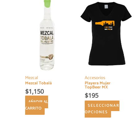
producto
tiene
múltiples
variantes.
Las
opciones
se
pueden
elegir
en
la
página
Mezcal
Accesorios
Mezcal Tobalá
Playera Mujer
de
TopBeer MX
producto
$
1,150
$
195
AÑADIR AL
SELECCIONAR
CARRITO
OPCIONES
Este