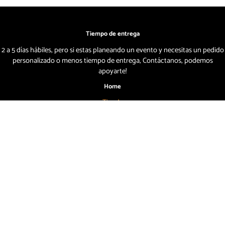
Tiempo de entrega
2 a 5 días hábiles, pero si estas planeando un evento y necesitas un pedido
personalizado o menos tiempo de entrega, Contáctanos, podemos
apoyarte!
Home
Tienda
Nosotros
Blog
Tu Beer Concierge
Ubicaciones
Ayuda
Mi Cuenta
Carrito
Términos y Condiciones
Cambios y Devoluciones
Aviso de Privacidad