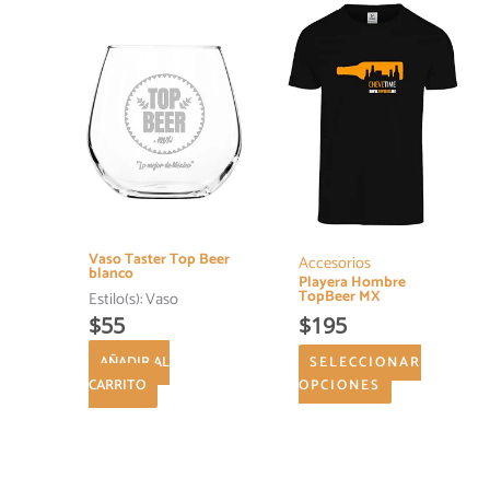
producto
tiene
múltiples
variantes.
Las
opciones
se
pueden
elegir
en
la
Vaso Taster Top Beer
página
Accesorios
blanco
Playera Hombre
de
TopBeer MX
Estilo(s):
Vaso
producto
$
55
$
195
AÑADIR AL
SELECCIONAR
CARRITO
OPCIONES