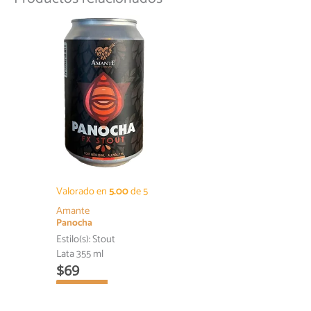
Valorado en
5.00
de 5
Amante
Panocha
Estilo(s):
Stout
Lata 355 ml
$
69
AÑADIR AL
CARRITO