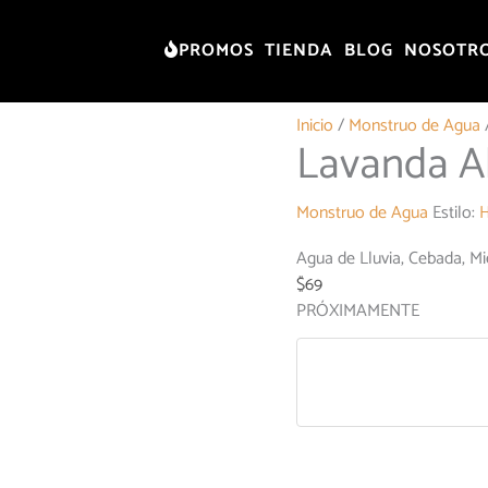
PROMOS
TIENDA
BLOG
NOSOTR
Inicio
/
Monstruo de Agua
Lavanda A
Monstruo de Agua
Estilo:
H
Agua de Lluvia, Cebada, Mi
$
69
PRÓXIMAMENTE