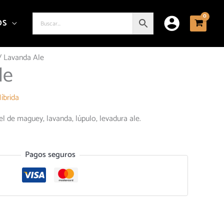
OS
/ Lavanda Ale
le
íbrida
el de maguey, lavanda, lúpulo, levadura ale.
Pagos seguros