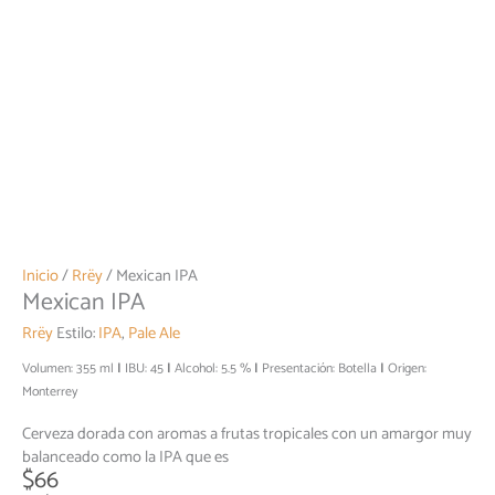
Inicio
/
Rrëy
/ Mexican IPA
Mexican IPA
Rrëy
Estilo:
IPA
,
Pale Ale
Volumen: 355 ml
IBU: 45
Alcohol: 5.5 %
Presentación: Botella
Origen:
Monterrey
Cerveza dorada con aromas a frutas tropicales con un amargor muy
balanceado como la IPA que es
$
66