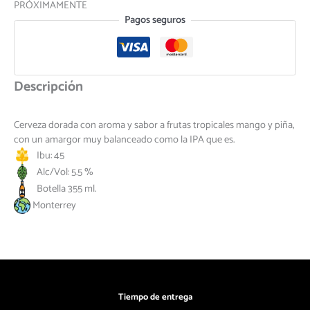
PRÓXIMAMENTE
Pagos seguros
Descripción
Cerveza dorada con aroma y sabor a frutas tropicales mango y piña,
con un amargor muy balanceado como la IPA que es.
Ibu: 45
Alc/Vol: 5.5 %
Botella 355 ml.
Monterrey
Tiempo de entrega