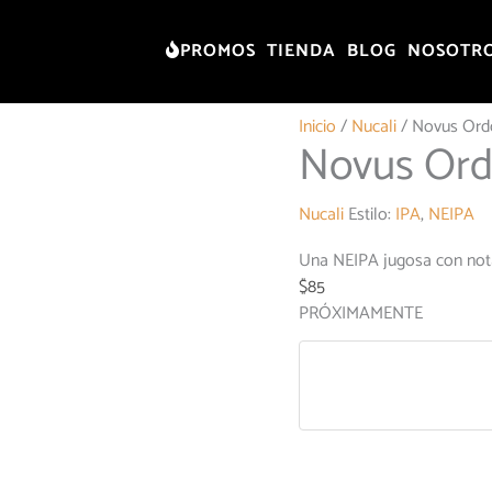
PROMOS
TIENDA
BLOG
NOSOTR
Inicio
/
Nucali
/ Novus Ord
Novus Or
Nucali
Estilo:
IPA
,
NEIPA
Una NEIPA jugosa con nota
$
85
PRÓXIMAMENTE