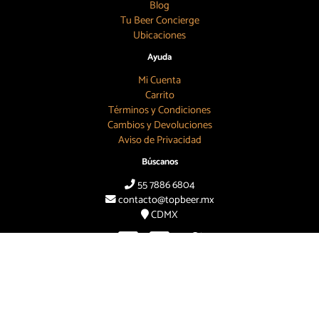
Blog
Tu Beer Concierge
Ubicaciones
Ayuda
Mi Cuenta
Carrito
Términos y Condiciones
Cambios y Devoluciones
Aviso de Privacidad
Búscanos
55 7886 6804
contacto@topbeer.mx
CDMX