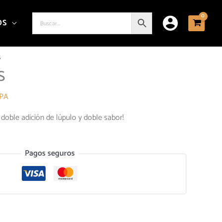
OS
s
s
IPA
 doble adición de lúpulo y doble sabor!
Pagos seguros