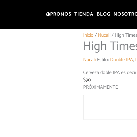
PROMOS
TIENDA
BLOG
NOSOTR
Inicio
/
Nucali
/ High Time
High Time
Nucali
Estilo:
Double IPA
,
Cerveza doble IPA es decir
$
90
PRÓXIMAMENTE