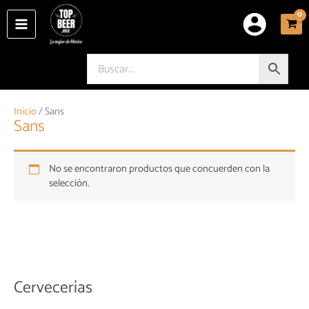
Ir
al
contenido
Inicio
/ Sans
Sans
No se encontraron productos que concuerden con la
selección.
Cervecerías