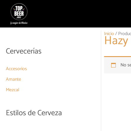
Ir
al
contenido
Inicio
/ Produc
Hazy
Cervecerías
No se
Accesorios
Amante
Mezcal
Estilos de Cerveza