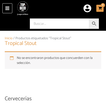
Ir
al
contenido
Inicio
/ Productos etiquetados “Tropical Stout”
Tropical Stout
No se encontraron productos que concuerden con la
selección.
Cervecerías