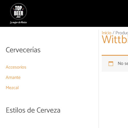
Ir
al
contenido
Inicio
/ Produc
Wittb
Cervecerías
No se
Accesorios
Amante
Mezcal
Estilos de Cerveza