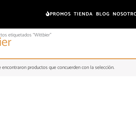
PROMOS
TIENDA
BLOG
NOSOTR
tos etiquetados “Wittbier”
ier
 encontraron productos que concuerden con la selección.